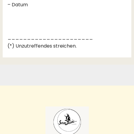
– Datum
______________________
(*) Unzutreffendes streichen.